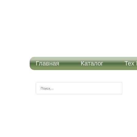
Перейти к содержимому
Profil-tools
PROFIL-TOOLS ЯВЛЯЕТСЯ ПРОИЗВОДИТЕЛЕМ 
"ТЕХ РАЗДЕЛ" РАЗМЕЩЕНА ИНФОРМАЦИЯ О ТЕ
ПРОДУКЦИЮ, А ТАКЖЕ НАЙТИ ОКНО ОБРАТНОЙ С
Главная
Каталог
Тех
Найти: