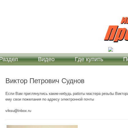
БОРМАШИН ПРОФИЛЬ, А ТАКЖЕ СОПУТСТВУЮЩИХ ИЗДЕЛИЙ И Н
ХНИЧЕСКОЙ СТОРОНЕ НАШИХ ИЗДЕЛИЙ. КРОМЕ ТОГО ВЫ ЗДЕСЬ 
ВЯЗИ В РАЗДЕЛЕ "КОНТАКТЫ". ЖЕЛАЕМ ВАМ ПРИЯТНОГО ПРОСМО
 Раздел
Видео
Где купить
П
Виктор Петрович Суднов
Если Вам приглянулись какие-нибудь работы мастера резьбы Виктор
ему свои пожелания по адресу электронной почты
viksu@inbox.ru