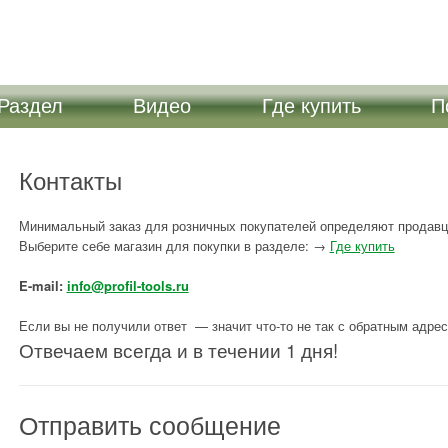
БОРМАШИН ПРОФИЛЬ, А ТАКЖЕ СОПУТСТВУЮЩИХ ИЗДЕЛИЙ И Н
 Раздел
Видео
Где купить
П
ХНИЧЕСКОЙ СТОРОНЕ НАШИХ ИЗДЕЛИЙ. КРОМЕ ТОГО ВЫ ЗДЕСЬ 
ВЯЗИ В РАЗДЕЛЕ "КОНТАКТЫ". ЖЕЛАЕМ ВАМ ПРИЯТНОГО ПРОСМО
Контакты
Минимальный заказ для розничных покупателей определяют продавц
Выберите себе магазин для покупки в разделе: →
Где купить
E-mail:
info@profil-tools.ru
Если вы не получили ответ — значит что-то не так с обратным адр
Отвечаем всегда и в течении 1 дня!
Отправить сообщение