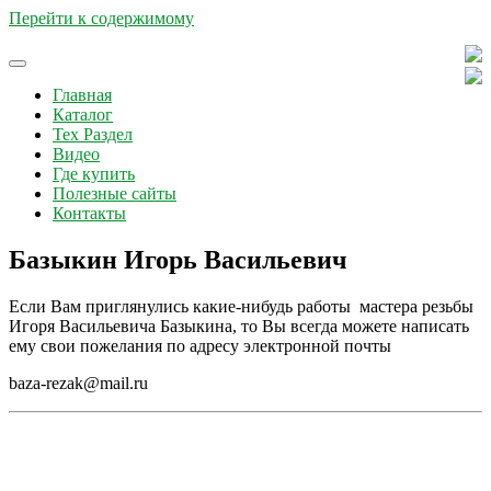
Перейти к содержимому
Profil-tools является производителем
Profil-tools
Главная
бормашин профиль, а также
Каталог
Тех Раздел
сопутствующих изделий и некоторых
Видео
дополнительных приспособлений. На
Где купить
Полезные сайты
странице "Тех Раздел" размещена
Контакты
информация о технической стороне
Базыкин Игорь Васильевич
наших изделий. Кроме того вы здесь
найдете информацию о том, где можно
Если Вам приглянулись какие-нибудь работы мастера резьбы
приобрести нашу продукцию, а также
Игоря Васильевича Базыкина, то Вы всегда можете написать
ему свои пожелания по адресу электронной почты
найти окно обратной связи в разделе
"Контакты". Желаем вам приятного
baza-rezak@mail.ru
просмотра! :-)